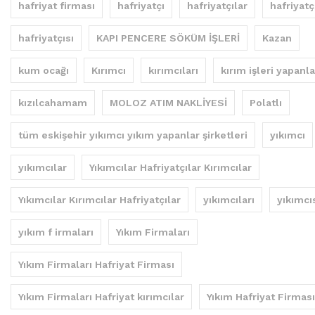
hafriyat firması
hafriyatçı
hafriyatçılar
hafriyatç
hafriyatçısı
KAPI PENCERE SÖKÜM İŞLERİ
Kazan
kum ocağı
Kırımcı
kırımcıları
kırım işleri yapanla
kızılcahamam
MOLOZ ATIM NAKLİYESİ
Polatlı
tüm eskişehir yıkımcı yıkım yapanlar şirketleri
yıkımcı
yıkımcılar
Yıkımcılar Hafriyatçılar Kırımcılar
Yıkımcılar Kırımcılar Hafriyatçılar
yıkımcıları
yıkımcı
yıkım f irmaları
Yıkım Firmaları
Yıkım Firmaları Hafriyat Firması
Yıkım Firmaları Hafriyat kırımcılar
Yıkım Hafriyat Firması