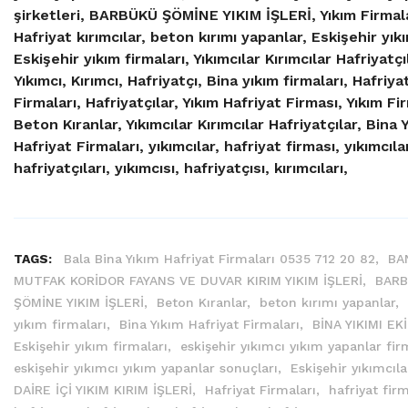
şirketleri, BARBÜKÜ ŞÖMİNE YIKIM İŞLERİ, Yıkım Firmal
Hafriyat kırımcılar, beton kırımı yapanlar, Eskişehir yıkı
Eskişehir yıkım firmaları, Yıkımcılar Kırımcılar Hafriyatçı
Yıkımcı, Kırımcı, Hafriyatçı, Bina yıkım firmaları, Hafriya
Firmaları, Hafriyatçılar, Yıkım Hafriyat Firması, Yıkım Fir
Beton Kıranlar, Yıkımcılar Kırımcılar Hafriyatçılar, Bina 
Hafriyat Firmaları, yıkımcılar, hafriyat firması, yıkımcılar
hafriyatçıları, yıkımcısı, hafriyatçısı, kırımcıları,
TAGS:
Bala Bina Yıkım Hafriyat Firmaları 0535 712 20 82,
BA
MUTFAK KORİDOR FAYANS VE DUVAR KIRIM YIKIM İŞLERİ,
BAR
ŞÖMİNE YIKIM İŞLERİ,
Beton Kıranlar,
beton kırımı yapanlar,
yıkım firmaları,
Bina Yıkım Hafriyat Firmaları,
BİNA YIKIMI EKİ
Eskişehir yıkım firmaları,
eskişehir yıkımcı yıkım yapanlar firm
eskişehir yıkımcı yıkım yapanlar sonuçları,
Eskişehir yıkımcıla
DAİRE İÇİ YIKIM KIRIM İŞLERİ,
Hafriyat Firmaları,
hafriyat firm