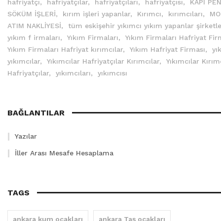
hafriyatçı,
hafriyatçılar,
hafriyatçıları,
hafriyatçısı,
KAPI PE
SÖKÜM İŞLERİ,
kırım işleri yapanlar,
Kırımcı,
kırımcıları,
MO
ATIM NAKLİYESİ,
tüm eskişehir yıkımcı yıkım yapanlar şirketle
yıkım f irmaları,
Yıkım Firmaları,
Yıkım Firmaları Hafriyat Fir
Yıkım Firmaları Hafriyat kırımcılar,
Yıkım Hafriyat Firması,
yı
yıkımcılar,
Yıkımcılar Hafriyatçılar Kırımcılar,
Yıkımcılar Kırım
Hafriyatçılar,
yıkımcıları,
yıkımcısı
BAĞLANTILAR
Yazılar
İller Arası Mesafe Hesaplama
TAGS
ankara kum ocakları
ankara Taş ocakları