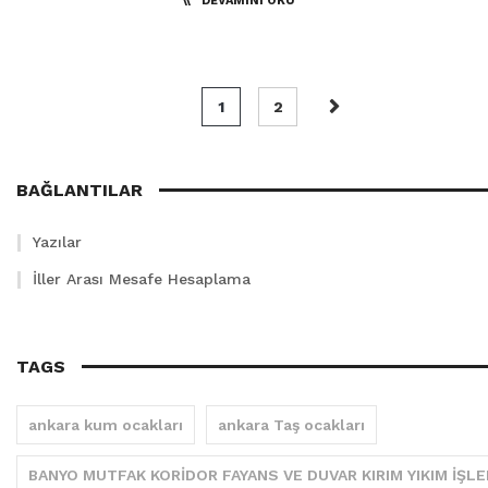
DEVAMINI OKU
1
2
BAĞLANTILAR
Yazılar
İller Arası Mesafe Hesaplama
TAGS
ankara kum ocakları
ankara Taş ocakları
BANYO MUTFAK KORİDOR FAYANS VE DUVAR KIRIM YIKIM İŞLE