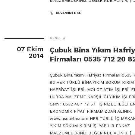
MALZEMELERİNİZ DEĞERİNDE ALINIR, […
DEVAMINI OKU
GENEL
07 Ekim
Çubuk Bina Yıkım Hafri
2014
Firmaları 0535 712 20 8
Çubuk Bina Yıkım Hafriyat Firmaları 0535 
82 HER TÜRLÜ BİNA YIKIM SÖKÜM KIRIM 
HAFRİYAT İŞLERİ, MOLOZ ATIM İŞLERİ, 
HURDA MALZEME KARŞILIĞI YIKIM İŞLERİ
Gsm : 0532 407 77 57 İŞİNİZLE İLĞLİ E
EKONOMİK FİYAT FİRMAMIZDAN ALINIR.
www.ascanlar.com HER TÜRLÜ İÇ MEKA
YIKIM SÖKÜM KIRIM İŞİ YAPILIR ENKAZ
MALZEMELERİNİZ DEĞERİNDE ALINIR, […