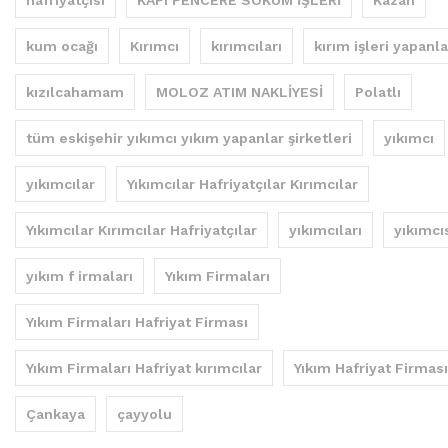
hafriyatçısı
KAPI PENCERE SÖKÜM İŞLERİ
Kazan
kum ocağı
Kırımcı
kırımcıları
kırım işleri yapanla
kızılcahamam
MOLOZ ATIM NAKLİYESİ
Polatlı
tüm eskişehir yıkımcı yıkım yapanlar şirketleri
yıkımcı
yıkımcılar
Yıkımcılar Hafriyatçılar Kırımcılar
Yıkımcılar Kırımcılar Hafriyatçılar
yıkımcıları
yıkımcı
yıkım f irmaları
Yıkım Firmaları
Yıkım Firmaları Hafriyat Firması
Yıkım Firmaları Hafriyat kırımcılar
Yıkım Hafriyat Firması
Çankaya
çayyolu