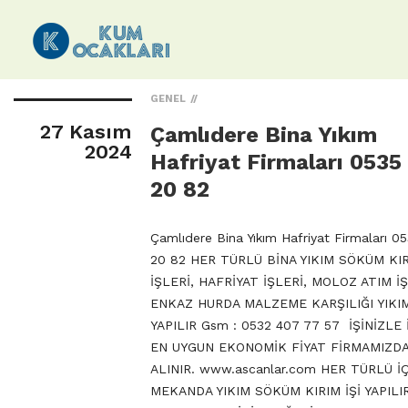
GENEL
27 Kasım
Çamlıdere Bina Yıkım
2024
Hafriyat Firmaları 0535
20 82
Çamlıdere Bina Yıkım Hafriyat Firmaları 0
20 82 HER TÜRLÜ BİNA YIKIM SÖKÜM KI
İŞLERİ, HAFRİYAT İŞLERİ, MOLOZ ATIM İŞ
ENKAZ HURDA MALZEME KARŞILIĞI YIKIM
YAPILIR Gsm : 0532 407 77 57 İŞİNİZLE 
EN UYGUN EKONOMİK FİYAT FİRMAMIZD
ALINIR. www.ascanlar.com HER TÜRLÜ İ
MEKANDA YIKIM SÖKÜM KIRIM İŞİ YAPILI