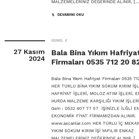
MALZEMELERİNİZ DEĞERİNDE ALINIR, […
DEVAMINI OKU
GENEL
27 Kasım
Bala Bina Yıkım Hafriya
2024
Firmaları 0535 712 20 8
Bala Bina Yıkım Hafriyat Firmaları 0535 71
HER TÜRLÜ BİNA YIKIM SÖKÜM KIRIM İŞL
HAFRİYAT İŞLERİ, MOLOZ ATIM İŞLERİ, 
HURDA MALZEME KARŞILIĞI YIKIM İŞLERİ
Gsm : 0532 407 77 57 İŞİNİZLE İLĞLİ E
EKONOMİK FİYAT FİRMAMIZDAN ALINIR.
www.ascanlar.com HER TÜRLÜ İÇ MEKA
YIKIM SÖKÜM KIRIM İŞİ YAPILIR ENKAZ
MALZEMELERİNİZ DEĞERİNDE ALINIR, […