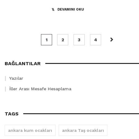
DEVAMINI OKU
1
2
3
4
BAĞLANTILAR
Yazılar
İller Arası Mesafe Hesaplama
TAGS
ankara kum ocakları
ankara Taş ocakları