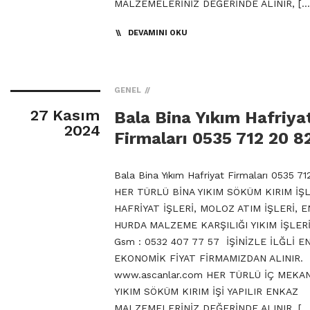
MALZEMELERİNİZ DEĞERİNDE ALINIR, […
DEVAMINI OKU
GENEL
27 Kasım
Bala Bina Yıkım Hafriya
2024
Firmaları 0535 712 20 8
Bala Bina Yıkım Hafriyat Firmaları 0535 71
HER TÜRLÜ BİNA YIKIM SÖKÜM KIRIM İŞL
HAFRİYAT İŞLERİ, MOLOZ ATIM İŞLERİ, 
HURDA MALZEME KARŞILIĞI YIKIM İŞLERİ
Gsm : 0532 407 77 57 İŞİNİZLE İLĞLİ E
EKONOMİK FİYAT FİRMAMIZDAN ALINIR.
www.ascanlar.com HER TÜRLÜ İÇ MEKA
YIKIM SÖKÜM KIRIM İŞİ YAPILIR ENKAZ
MALZEMELERİNİZ DEĞERİNDE ALINIR, […