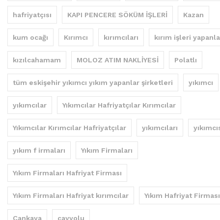
hafriyatçısı
KAPI PENCERE SÖKÜM İŞLERİ
Kazan
kum ocağı
Kırımcı
kırımcıları
kırım işleri yapanla
kızılcahamam
MOLOZ ATIM NAKLİYESİ
Polatlı
tüm eskişehir yıkımcı yıkım yapanlar şirketleri
yıkımcı
yıkımcılar
Yıkımcılar Hafriyatçılar Kırımcılar
Yıkımcılar Kırımcılar Hafriyatçılar
yıkımcıları
yıkımcı
yıkım f irmaları
Yıkım Firmaları
Yıkım Firmaları Hafriyat Firması
Yıkım Firmaları Hafriyat kırımcılar
Yıkım Hafriyat Firması
Çankaya
çayyolu