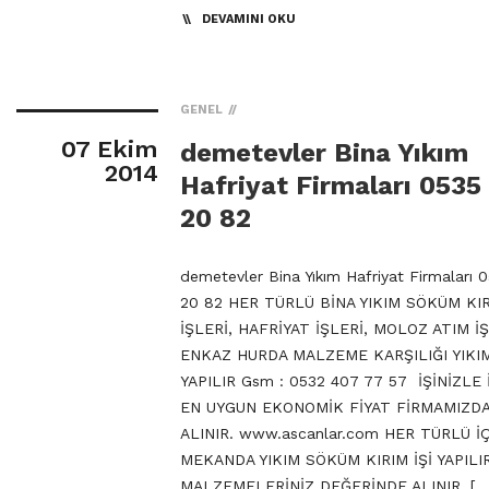
DEVAMINI OKU
GENEL
07 Ekim
demetevler Bina Yıkım
2014
Hafriyat Firmaları 0535
20 82
demetevler Bina Yıkım Hafriyat Firmaları 
20 82 HER TÜRLÜ BİNA YIKIM SÖKÜM KI
İŞLERİ, HAFRİYAT İŞLERİ, MOLOZ ATIM İŞ
ENKAZ HURDA MALZEME KARŞILIĞI YIKIM
YAPILIR Gsm : 0532 407 77 57 İŞİNİZLE 
EN UYGUN EKONOMİK FİYAT FİRMAMIZD
ALINIR. www.ascanlar.com HER TÜRLÜ İ
MEKANDA YIKIM SÖKÜM KIRIM İŞİ YAPILI
MALZEMELERİNİZ DEĞERİNDE ALINIR, […