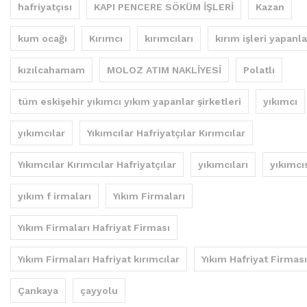
hafriyatçısı
KAPI PENCERE SÖKÜM İŞLERİ
Kazan
kum ocağı
Kırımcı
kırımcıları
kırım işleri yapanla
kızılcahamam
MOLOZ ATIM NAKLİYESİ
Polatlı
tüm eskişehir yıkımcı yıkım yapanlar şirketleri
yıkımcı
yıkımcılar
Yıkımcılar Hafriyatçılar Kırımcılar
Yıkımcılar Kırımcılar Hafriyatçılar
yıkımcıları
yıkımcı
yıkım f irmaları
Yıkım Firmaları
Yıkım Firmaları Hafriyat Firması
Yıkım Firmaları Hafriyat kırımcılar
Yıkım Hafriyat Firması
Çankaya
çayyolu