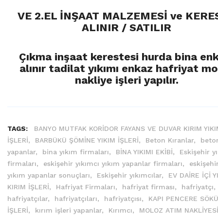
VE 2.EL İNŞAAT MALZEMESİ ve KERE
ALINIR / SATILIR
Çıkma inşaat kerestesi hurda bina enk
alınır tadilat yıkımı enkaz hafriyat m
nakliye işleri yapılır.
TAGS:
BANYO MUTFAK KORİDOR FAYANS VE DUVAR KIRIM YIKI
İŞLERİ,
BARBÜKÜ ŞÖMİNE YIKIM İŞLERİ,
Beton Kıranlar,
beton
yapanlar,
bina yıkım firmaları,
BİNA YIKIMI EKİBİ,
Eskişehir y
firmaları,
eskişehir yıkımcı yıkım yapanlar firmaları,
eskişehi
yıkım yapanlar sonuçları,
Eskişehir yıkımcılar,
EV DAİRE İÇİ Y
KIRIM İŞLERİ,
Hafriyat Firmaları,
hafriyat firması,
hafriyatçı,
hafriyatçılar,
hafriyatçıları,
hafriyatçısı,
KAPI PENCERE SÖK
İŞLERİ,
kırım işleri yapanlar,
Kırımcı,
MOLOZ ATIM NAKLİYES