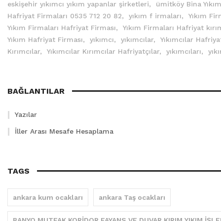
eskişehir yıkımcı yıkım yapanlar şirketleri,
ümitköy Bina Yıkı
Hafriyat Firmaları 0535 712 20 82,
yıkım f irmaları,
Yıkım Fir
Yıkım Firmaları Hafriyat Firması,
Yıkım Firmaları Hafriyat kırım
Yıkım Hafriyat Firması,
yıkımcı,
yıkımcılar,
Yıkımcılar Hafriya
Kırımcılar,
Yıkımcılar Kırımcılar Hafriyatçılar,
yıkımcıları,
yık
BAĞLANTILAR
Yazılar
İller Arası Mesafe Hesaplama
TAGS
ankara kum ocakları
ankara Taş ocakları
BANYO MUTFAK KORİDOR FAYANS VE DUVAR KIRIM YIKIM İŞLE