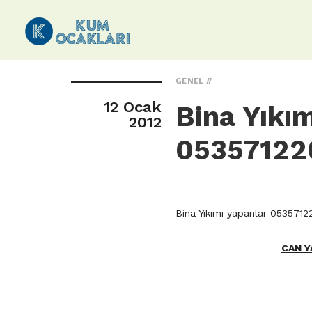
GENEL
12 Ocak
Bina Yıkı
2012
05357122
Bina Yıkımı yapanlar 053571
CAN Y