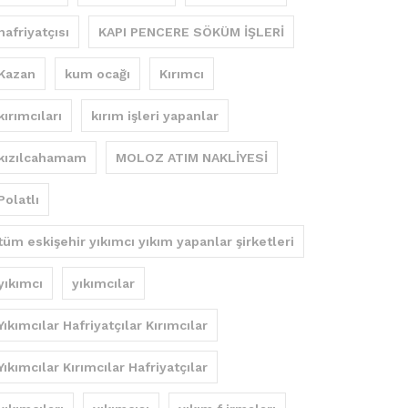
hafriyatçısı
KAPI PENCERE SÖKÜM İŞLERİ
Kazan
kum ocağı
Kırımcı
kırımcıları
kırım işleri yapanlar
kızılcahamam
MOLOZ ATIM NAKLİYESİ
Polatlı
tüm eskişehir yıkımcı yıkım yapanlar şirketleri
yıkımcı
yıkımcılar
Yıkımcılar Hafriyatçılar Kırımcılar
Yıkımcılar Kırımcılar Hafriyatçılar