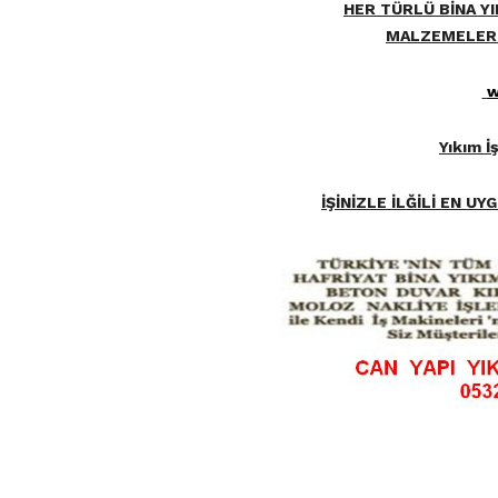
HER TÜRLÜ BİNA YI
MALZEMELERİN
w
Yıkım İ
İŞİNİZLE İLĞİLİ EN U