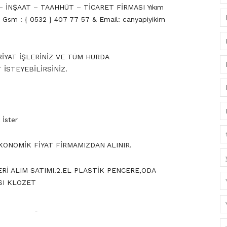
 – İNŞAAT – TAAHHÜT – TİCARET FİRMASI Yıkım
r. Gsm : { 0532 } 407 77 57 & Email: canyapiyikim
RİYAT İŞLERİNİZ VE TÜM HURDA
 İSTEYEBİLİRSİNİZ.
 İster
EKONOMİK FİYAT FİRMAMIZDAN ALINIR.
Rİ ALIM SATIMI.2.EL PLASTİK PENCERE,ODA
ISI KLOZET