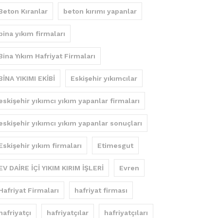
Beton Kıranlar
beton kırımı yapanlar
bina yıkım firmaları
Bina Yıkım Hafriyat Firmaları
BİNA YIKIMI EKİBİ
Eskişehir yıkımcılar
eskişehir yıkımcı yıkım yapanlar firmaları
eskişehir yıkımcı yıkım yapanlar sonuçları
Eskişehir yıkım firmaları
Etimesgut
EV DAİRE İÇİ YIKIM KIRIM İŞLERİ
Evren
Hafriyat Firmaları
hafriyat firması
hafriyatçı
hafriyatçılar
hafriyatçıları