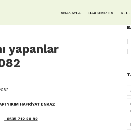
ANASAYFA
HAKKIMIZDA
REF
B
mı yapanlar
082
T
22082
API YIKIM HAFRİYAT ENKAZ
0535 712 20 82