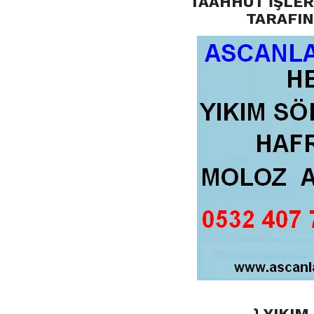
TAAHHÜT İŞLER
TARAFIN
} YIKI