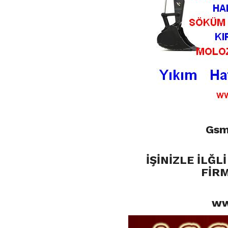
Gsm
İŞİNİZLE İLĞ
FİRM
ww