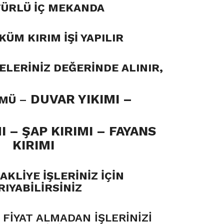
TÜRLÜ İÇ MEKANDA
KÜM KIRIM İŞİ YAPILIR
LERİNİZ DEĞERİNDE ALINIR,
DUVAR YIKIMI
–
ÜMÜ
–
I –
ŞAP KIRIMI – FAYANS
KIRIMI
KLİYE İŞLERİNİZ İÇİN
RIYABİLİRSİNİZ
FİYAT ALMADAN İŞLERİNİZİ