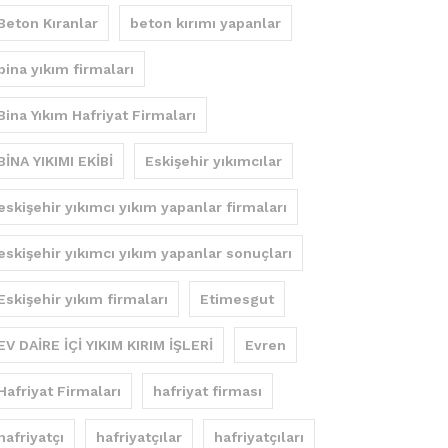
Beton Kıranlar
beton kırımı yapanlar
bina yıkım firmaları
Bina Yıkım Hafriyat Firmaları
BİNA YIKIMI EKİBİ
Eskişehir yıkımcılar
eskişehir yıkımcı yıkım yapanlar firmaları
eskişehir yıkımcı yıkım yapanlar sonuçları
Eskişehir yıkım firmaları
Etimesgut
EV DAİRE İÇİ YIKIM KIRIM İŞLERİ
Evren
Hafriyat Firmaları
hafriyat firması
hafriyatçı
hafriyatçılar
hafriyatçıları