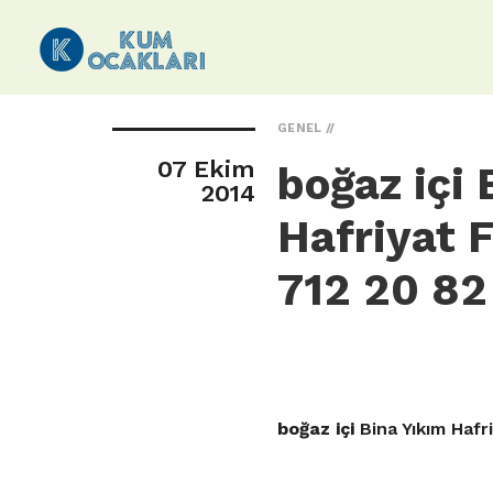
GENEL
07 Ekim
boğaz içi 
2014
Hafriyat 
712 20 82
boğaz içi
Bina Yıkım Hafr