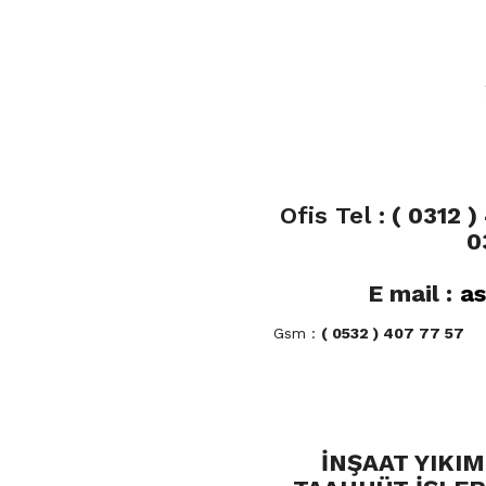
Ofis Tel :
( 0312 )
0
E mail :
as
Gsm :
( 0532 ) 407 77 57
İNŞAAT YIKI