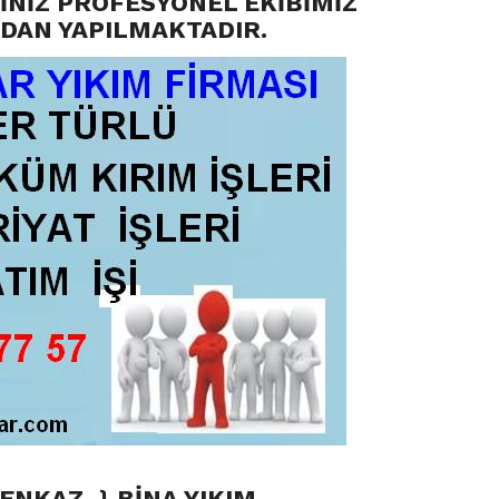
İNİZ PROFESYONEL EKİBİMİZ
DAN YAPILMAKTADIR.
M ENKAZ
}
BİNA YIKIM