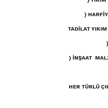
} HARFİ
TADİLAT YIKI
} İNŞAAT MAL
HER TÜRLÜ ÇI