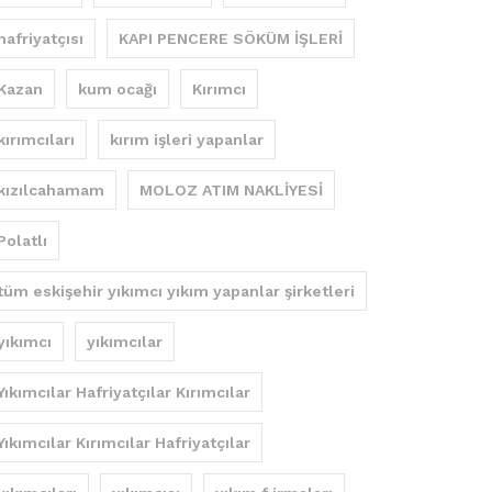
hafriyatçısı
KAPI PENCERE SÖKÜM İŞLERİ
Kazan
kum ocağı
Kırımcı
kırımcıları
kırım işleri yapanlar
kızılcahamam
MOLOZ ATIM NAKLİYESİ
Polatlı
tüm eskişehir yıkımcı yıkım yapanlar şirketleri
yıkımcı
yıkımcılar
Yıkımcılar Hafriyatçılar Kırımcılar
Yıkımcılar Kırımcılar Hafriyatçılar