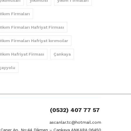
yıkımcıları
yıkımcısı
yıkım f irmaları
Yıkım Firmaları
Yıkım Firmaları Hafriyat Firması
Yıkım Firmaları Hafriyat kırımcılar
Yıkım Hafriyat Firması
Çankaya
çayyolu
(0532) 407 77 57
ascanlar.tc@hotmail.com
si Caner Ap. No:44 Dikmen – Çankaya ANKARA 06450