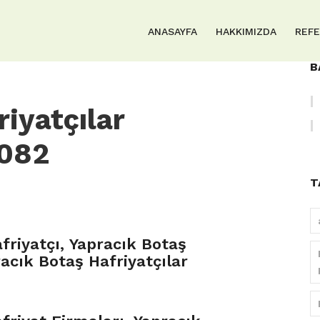
ANASAYFA
HAKKIMIZDA
REF
B
iyatçılar
082
T
friyatçı, Yapracık Botaş
racık Botaş Hafriyatçılar