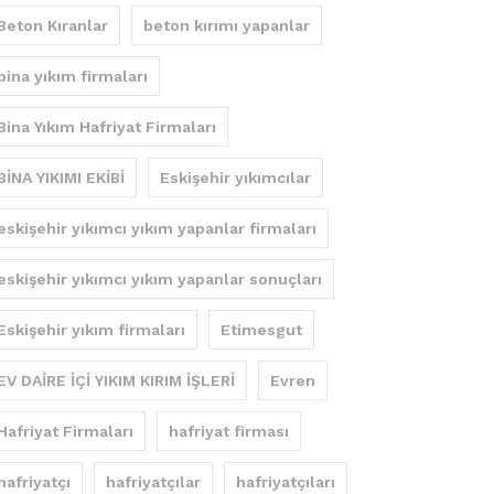
Beton Kıranlar
beton kırımı yapanlar
bina yıkım firmaları
Bina Yıkım Hafriyat Firmaları
BİNA YIKIMI EKİBİ
Eskişehir yıkımcılar
eskişehir yıkımcı yıkım yapanlar firmaları
eskişehir yıkımcı yıkım yapanlar sonuçları
Eskişehir yıkım firmaları
Etimesgut
EV DAİRE İÇİ YIKIM KIRIM İŞLERİ
Evren
Hafriyat Firmaları
hafriyat firması
hafriyatçı
hafriyatçılar
hafriyatçıları