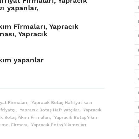
friyat Firmaları, Yapracık
zı yapanlar,
kım Firmaları, Yapracık
ması, Yapracık
ıkım yapanlar
yat Firmaları,
Yapracık Botaş Hafriyat kazı
friyatçı,
Yapracık Botaş Hafriyatçılar,
Yapracık
ık Botaş Yıkım Firmaları,
Yapracık Botaş Yıkım
kımcı Firması,
Yapracık Botaş Yıkımcıları