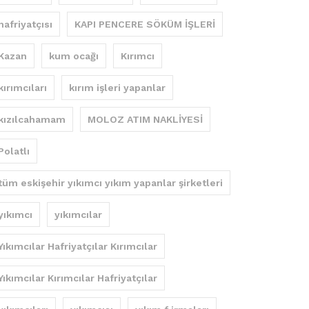
hafriyatçısı
KAPI PENCERE SÖKÜM İŞLERİ
Kazan
kum ocağı
Kırımcı
kırımcıları
kırım işleri yapanlar
kızılcahamam
MOLOZ ATIM NAKLİYESİ
Polatlı
tüm eskişehir yıkımcı yıkım yapanlar şirketleri
yıkımcı
yıkımcılar
Yıkımcılar Hafriyatçılar Kırımcılar
Yıkımcılar Kırımcılar Hafriyatçılar