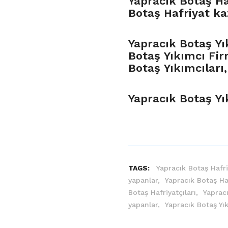
Yapracık Botaş Ha
Botaş Hafriyat ka
Yapracık Botaş Yı
Botaş Yıkımcı Fir
Botaş Yıkımcıları,
Yapracık Botaş Y
TAGS:
Yapracık Botaş Hafri
yapanlar,
Yapracık Botaş Ha
Botaş Hafriyatçıları,
Yaprac
yapanlar,
Yapracık Botaş Yı