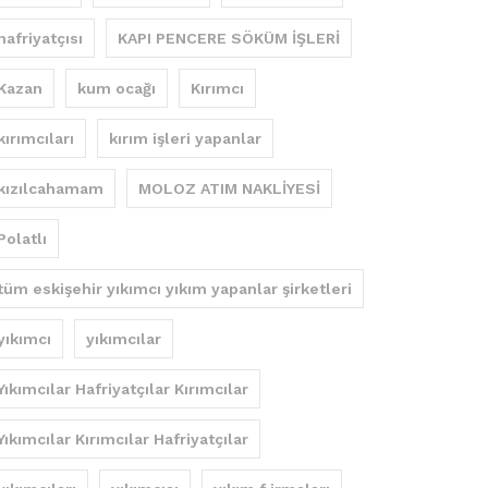
hafriyatçısı
KAPI PENCERE SÖKÜM İŞLERİ
Kazan
kum ocağı
Kırımcı
kırımcıları
kırım işleri yapanlar
kızılcahamam
MOLOZ ATIM NAKLİYESİ
Polatlı
tüm eskişehir yıkımcı yıkım yapanlar şirketleri
yıkımcı
yıkımcılar
Yıkımcılar Hafriyatçılar Kırımcılar
Yıkımcılar Kırımcılar Hafriyatçılar