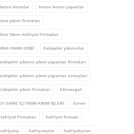
Beton Kıranlar
beton kırımı yapanlar
bina yıkım firmaları
Bina Yıkım Hafriyat Firmaları
BİNA YIKIMI EKİBİ
Eskişehir yıkımcılar
eskişehir yıkımcı yıkım yapanlar firmaları
eskişehir yıkımcı yıkım yapanlar sonuçları
Eskişehir yıkım firmaları
Etimesgut
EV DAİRE İÇİ YIKIM KIRIM İŞLERİ
Evren
Hafriyat Firmaları
hafriyat firması
hafriyatçı
hafriyatçılar
hafriyatçıları