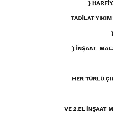
} HARFİ
TADİLAT YIKI
} İNŞAAT MAL
HER TÜRLÜ ÇI
VE 2.EL İNŞAAT 