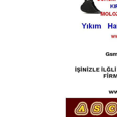
Gsm
İŞİNİZLE İLĞ
FİRM
ww