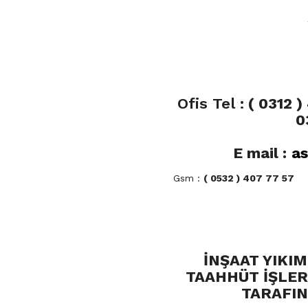
Ofis Tel :
( 0312 )
0
E mail :
as
Gsm :
( 0532 ) 407 77 57
İNŞAAT YIKI
TAAHHÜT İŞLER
TARAFIN