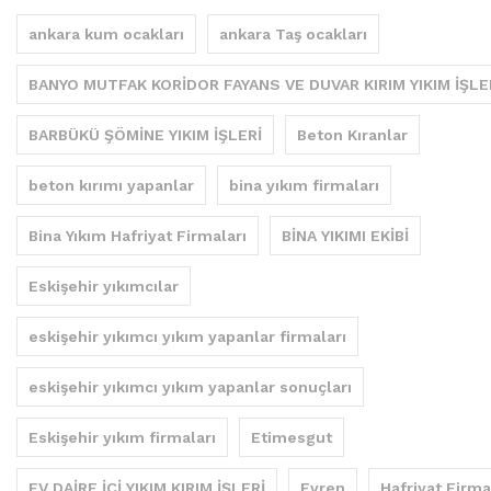
ankara kum ocakları
ankara Taş ocakları
BANYO MUTFAK KORİDOR FAYANS VE DUVAR KIRIM YIKIM İŞLE
BARBÜKÜ ŞÖMİNE YIKIM İŞLERİ
Beton Kıranlar
beton kırımı yapanlar
bina yıkım firmaları
Bina Yıkım Hafriyat Firmaları
BİNA YIKIMI EKİBİ
Eskişehir yıkımcılar
eskişehir yıkımcı yıkım yapanlar firmaları
eskişehir yıkımcı yıkım yapanlar sonuçları
Eskişehir yıkım firmaları
Etimesgut
EV DAİRE İÇİ YIKIM KIRIM İŞLERİ
Evren
Hafriyat Firma