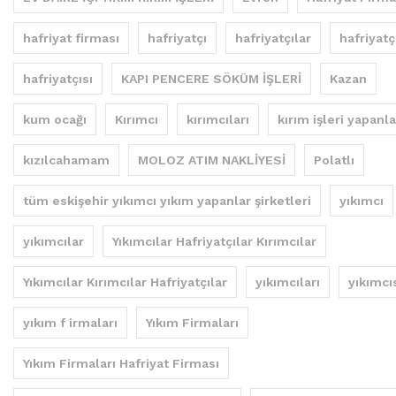
hafriyat firması
hafriyatçı
hafriyatçılar
hafriyatç
hafriyatçısı
KAPI PENCERE SÖKÜM İŞLERİ
Kazan
kum ocağı
Kırımcı
kırımcıları
kırım işleri yapanla
kızılcahamam
MOLOZ ATIM NAKLİYESİ
Polatlı
tüm eskişehir yıkımcı yıkım yapanlar şirketleri
yıkımcı
yıkımcılar
Yıkımcılar Hafriyatçılar Kırımcılar
Yıkımcılar Kırımcılar Hafriyatçılar
yıkımcıları
yıkımcı
yıkım f irmaları
Yıkım Firmaları
Yıkım Firmaları Hafriyat Firması