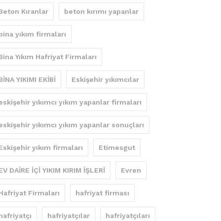
Beton Kıranlar
beton kırımı yapanlar
bina yıkım firmaları
Bina Yıkım Hafriyat Firmaları
BİNA YIKIMI EKİBİ
Eskişehir yıkımcılar
eskişehir yıkımcı yıkım yapanlar firmaları
eskişehir yıkımcı yıkım yapanlar sonuçları
Eskişehir yıkım firmaları
Etimesgut
EV DAİRE İÇİ YIKIM KIRIM İŞLERİ
Evren
Hafriyat Firmaları
hafriyat firması
hafriyatçı
hafriyatçılar
hafriyatçıları