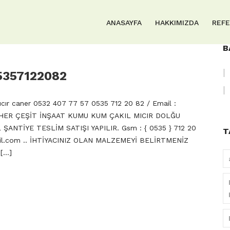
ANASAYFA
HAKKIMIZDA
REF
B
5357122082
cır caner 0532 407 77 57 0535 712 20 82 / Email :
ER ÇEŞİT İNŞAAT KUMU KUM ÇAKIL MICIR DOLĞU
ANTİYE TESLİM SATIŞI YAPILIR. Gsm : { 0535 } 712 20
T
il.com
.. İHTİYACINIZ OLAN MALZEMEYİ BELİRTMENİZ
 […]