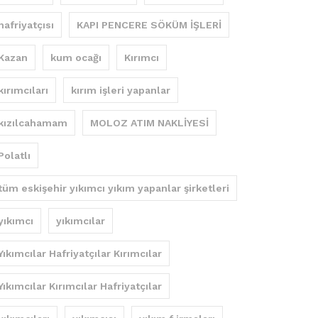
hafriyatçısı
KAPI PENCERE SÖKÜM İŞLERİ
Kazan
kum ocağı
Kırımcı
kırımcıları
kırım işleri yapanlar
kızılcahamam
MOLOZ ATIM NAKLİYESİ
Polatlı
tüm eskişehir yıkımcı yıkım yapanlar şirketleri
yıkımcı
yıkımcılar
Yıkımcılar Hafriyatçılar Kırımcılar
Yıkımcılar Kırımcılar Hafriyatçılar