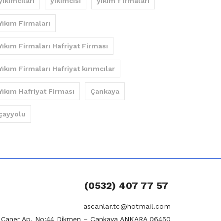
yıkımcıları
yıkımcısı
yıkım f irmaları
Yıkım Firmaları
Yıkım Firmaları Hafriyat Firması
Yıkım Firmaları Hafriyat kırımcılar
Yıkım Hafriyat Firması
Çankaya
çayyolu
(0532) 407 77 57
ascanlar.tc@hotmail.com
si Caner Ap. No:44 Dikmen – Çankaya ANKARA 06450