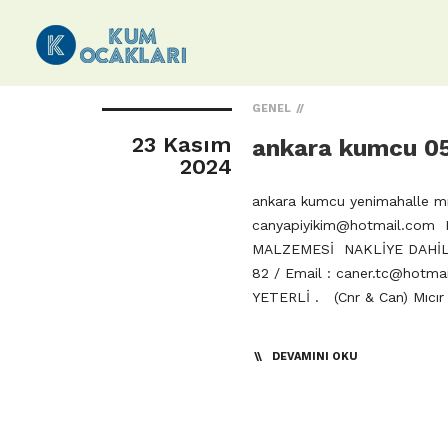
GENEL
23 Kasım
ankara kumcu 0
2024
ankara kumcu yenimahalle mı
canyapiyikim@hotmail.com
H
MALZEMESİ NAKLİYE DAHİL Ş
82 / Email :
caner.tc@hotma
YETERLİ . (Cnr & Can) Mıcır
DEVAMINI OKU