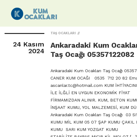
TAŞ OCAKLARI
24 Kasım
Ankaradaki Kum Ocakla
2024
Taş Ocağı 05357122082
Ankaradaki Kum Ocakları Taş Ocağı 0535
CANER KUM OCAĞI 0535 712 20 82 Emai
ascanlar.tc@hotmail.com
KUM İHTİYACIN
İLE İLĞLİ EN UYGUN EKONOMİK FİYAT
FİRMAMIZDAN ALINIR. KUM, BETON KUM
İNŞAAT KUMU, YOL MALZEMESİ, KUM DÜ
Ankaradaki Kum Ocakları Taş Ocağı 03 SI
KUMU MİL KUM 05 07 ŞAP KUMU ÇAKIL
KUMU SARI KUM YOZGAT KUMU
STABİLİZE BAYPAS MICIR KİL MOLOZ […]