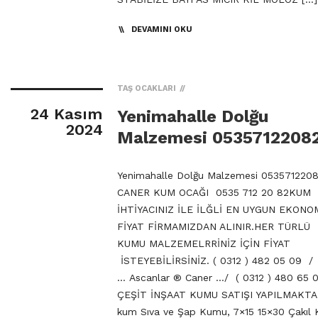
DEVAMINI OKU
TAŞ OCAKLARI
24 Kasım
Yenimahalle Dolğu
2024
Malzemesi 0535712208
Yenimahalle Dolğu Malzemesi 053571220
CANER KUM OCAĞI 0535 712 20 82KUM
İHTİYACINIZ İLE İLĞLİ EN UYGUN EKONO
FİYAT FİRMAMIZDAN ALINIR.HER TÜRLÜ
KUMU MALZEMELRRİNİZ İÇİN FİYAT
İSTEYEBİLİRSİNİZ. ( 0312 ) 482 05 09 /
… Ascanlar ® Caner …/ ( 0312 ) 480 65 
ÇEŞİT İNŞAAT KUMU SATIŞI YAPILMAKTA
kum Sıva ve Şap Kumu, 7×15 15×30 Çakıl