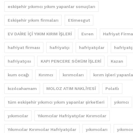
eskişehir yıkımcı yıkım yapanlar sonuçları
Eskişehir yıkım firmaları
Etimesgut
EV DAİRE İÇİ YIKIM KIRIM İŞLERİ
Evren
Hafriyat Firma
hafriyat firması
hafriyatçı
hafriyatçılar
hafriyatç
hafriyatçısı
KAPI PENCERE SÖKÜM İŞLERİ
Kazan
kum ocağı
Kırımcı
kırımcıları
kırım işleri yapanla
kızılcahamam
MOLOZ ATIM NAKLİYESİ
Polatlı
tüm eskişehir yıkımcı yıkım yapanlar şirketleri
yıkımcı
yıkımcılar
Yıkımcılar Hafriyatçılar Kırımcılar
Yıkımcılar Kırımcılar Hafriyatçılar
yıkımcıları
yıkımcı