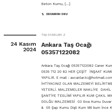
Beton Kumu, […]
DEVAMINI OKU
TAŞ OCAKLARI
24 Kasım
Ankara Taş Ocağı
2024
05357122082
Ankara Taş Ocağı 05357122082 Caner Kum
0535 712 20 82 HER ÇEŞİT İNŞAAT KUMU
YAPILIR. E mail :
ascanlar.tc@hotmail.co
İHTİYACINIZ OLAN MALZEMEYİ BELİRTM
YETERLİ. MALZEMELER NAKLİYE DAHİL
ŞANTİYE TESLİMİ YAPILIR KUM ÇAKIL MI
DOLĞU MALZEMESİ 03 Sıva Kumu Duva
& 05 Şap Kumu Dişli Kum Mil kum İnce