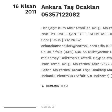
16 Nisan
Ankara Taş Ocakları
2011
05357122082
Her Çeşit Kum Mıcır Stabilize Dolgu Malz
NAKLİYE DAHİL ŞANTİYE TESLİMİ YAPILI
Cep: { 0535 } 712 20 82
ankarakumocaklari@hotmail.com
Ofis (03
05 09 / faks (0312) 480 65 02İhtiyacınız 
malzemeyi Belirtmeniz Yeterli. Baypas sta
Mıcır Temel Dolgu Malzemesi 4×12 12×22 
Beton Malzemesi Duvar Taşı: Ocaktaşı M
Mekanik: Plentmiks (Asfalt Altı Malzeme) 
DEVAMINI OKU
GENEL