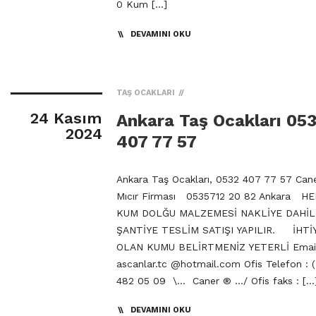
0 Kum […]
DEVAMINI OKU
TAŞ OCAKLARI
24 Kasım
Ankara Taş Ocakları 05
2024
407 77 57
Ankara Taş Ocakları, 0532 407 77 57 Ca
Mıcır Firması 0535712 20 82 Ankara H
KUM DOLĞU MALZEMESİ NAKLİYE DAH
ŞANTİYE TESLİM SATIŞI YAPILIR. İHTİY
OLAN KUMU BELİRTMENİZ YETERLİ Email
ascanlar.tc @hotmail.com Ofis Telefon : (
482 05 09 \… Caner ® …/ Ofis faks : […
DEVAMINI OKU