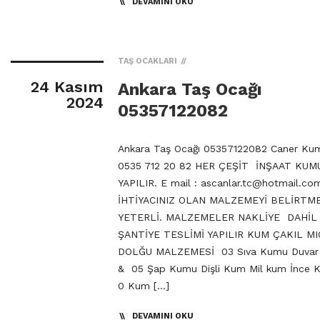
DEVAMINI OKU
TAŞ OCAKLARI
24 Kasım
Ankara Taş Ocağı
2024
05357122082
Ankara Taş Ocağı 05357122082 Caner Kum
0535 712 20 82 HER ÇEŞİT İNŞAAT KUMU
YAPILIR. E mail :
ascanlar.tc@hotmail.co
İHTİYACINIZ OLAN MALZEMEYİ BELİRTM
YETERLİ. MALZEMELER NAKLİYE DAHİL
ŞANTİYE TESLİMİ YAPILIR KUM ÇAKIL MI
DOLĞU MALZEMESİ 03 Sıva Kumu Duva
& 05 Şap Kumu Dişli Kum Mil kum İnce
0 Kum […]
DEVAMINI OKU