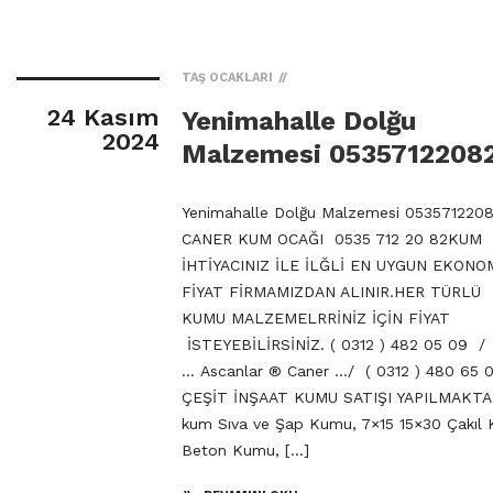
TAŞ OCAKLARI
24 Kasım
Yenimahalle Dolğu
2024
Malzemesi 0535712208
Yenimahalle Dolğu Malzemesi 053571220
CANER KUM OCAĞI 0535 712 20 82KUM
İHTİYACINIZ İLE İLĞLİ EN UYGUN EKONO
FİYAT FİRMAMIZDAN ALINIR.HER TÜRLÜ
KUMU MALZEMELRRİNİZ İÇİN FİYAT
İSTEYEBİLİRSİNİZ. ( 0312 ) 482 05 09 /
… Ascanlar ® Caner …/ ( 0312 ) 480 65 
ÇEŞİT İNŞAAT KUMU SATIŞI YAPILMAKTA
kum Sıva ve Şap Kumu, 7×15 15×30 Çakıl
Beton Kumu, […]