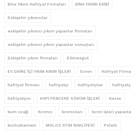
Bina Yıkım Hafriyat Firmaları
BİNA YIKIMI EKİBİ
Eskişehir yıkımcılar
eskişehir yıkımcı yıkım yapanlar firmaları
eskişehir yıkımcı yıkım yapanlar sonuçları
Eskişehir yıkım firmaları
Etimesgut
EV DAİRE İÇİ YIKIM KIRIM İŞLERİ
Evren
Hafriyat Firma
hafriyat firması
hafriyatçı
hafriyatçılar
hafriyatç
hafriyatçısı
KAPI PENCERE SÖKÜM İŞLERİ
Kazan
kum ocağı
Kırımcı
kırımcıları
kırım işleri yapanla
kızılcahamam
MOLOZ ATIM NAKLİYESİ
Polatlı