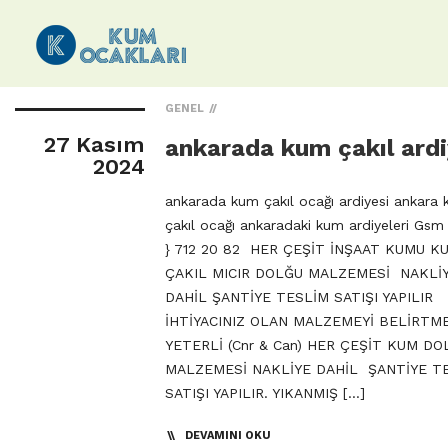
GENEL
27 Kasım
ankarada kum çakıl ardi
2024
ankarada kum çakıl ocağı ardiyesi ankara
çakıl ocağı ankaradaki kum ardiyeleri Gsm 
} 712 20 82 HER ÇEŞİT İNŞAAT KUMU K
ÇAKIL MICIR DOLĞU MALZEMESİ NAKLİ
DAHİL ŞANTİYE TESLİM SATIŞI YAPILIR
İHTİYACINIZ OLAN MALZEMEYİ BELİRTM
YETERLİ (Cnr & Can) HER ÇEŞİT KUM DO
MALZEMESİ NAKLİYE DAHİL ŞANTİYE T
SATIŞI YAPILIR. YIKANMIŞ […]
DEVAMINI OKU