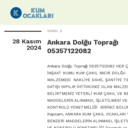
GENEL
28 Kasım
Ankara Dolğu Toprağı
2024
05357122082
Ankara Dolğu Toprağı 05357122082 HER 
İNŞAAT KUMU KUM ÇAKIL MICIR DOLĞU
MALZEMESİ NAKLİYE DAHİL ŞANTİYE T
SATIŞI YAPILIR İHTİYACINIZ OLAN MALZE
BELİRTMENİZ YETERLİ KUM ÇAKIL VE B
MADDELERİN ALINMASI, İŞLETİLMESİ VE
KONTROLÜ YÖNETMELİĞİ BİRİNCİ BÖLÜ
Kapsam, ANKARA KUM ÇAKIL OCAKLARI 
BENZERİ MADDELERİN ALINMASI, İŞLETİ
VE KONTROLÜ YÖNETMELİĞİ Dayanak ve