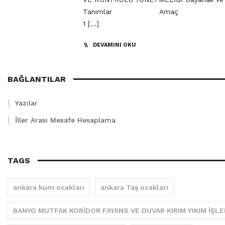
Tanımlar Amaç MA
1 […]
DEVAMINI OKU
BAĞLANTILAR
Yazılar
İller Arası Mesafe Hesaplama
TAGS
ankara kum ocakları
ankara Taş ocakları
BANYO MUTFAK KORİDOR FAYANS VE DUVAR KIRIM YIKIM İŞLE