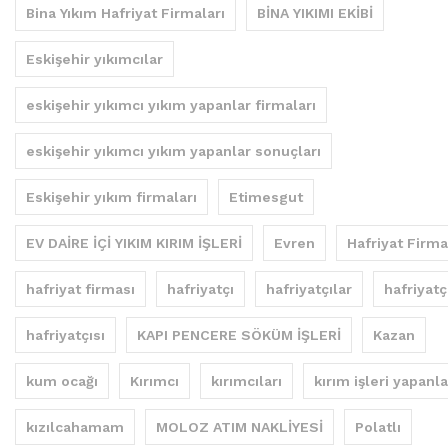
Bina Yıkım Hafriyat Firmaları
BİNA YIKIMI EKİBİ
Eskişehir yıkımcılar
eskişehir yıkımcı yıkım yapanlar firmaları
eskişehir yıkımcı yıkım yapanlar sonuçları
Eskişehir yıkım firmaları
Etimesgut
EV DAİRE İÇİ YIKIM KIRIM İŞLERİ
Evren
Hafriyat Firma
hafriyat firması
hafriyatçı
hafriyatçılar
hafriyatç
hafriyatçısı
KAPI PENCERE SÖKÜM İŞLERİ
Kazan
kum ocağı
Kırımcı
kırımcıları
kırım işleri yapanla
kızılcahamam
MOLOZ ATIM NAKLİYESİ
Polatlı