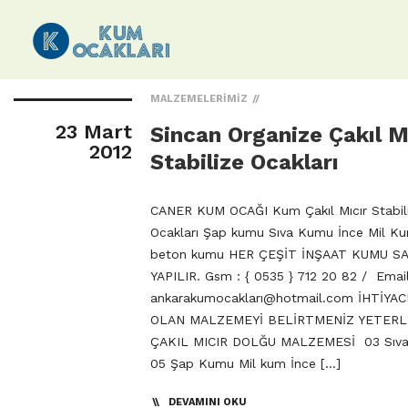
MALZEMELERIMIZ
23 Mart
Sincan Organize Çakıl M
2012
Stabilize Ocakları
CANER KUM OCAĞI Kum Çakıl Mıcır Stabil
Ocakları Şap kumu Sıva Kumu İnce Mil Ku
beton kumu HER ÇEŞİT İNŞAAT KUMU SA
YAPILIR. Gsm : { 0535 } 712 20 82 / Email
ankarakumocakları@hotmail.com İHTİYAC
OLAN MALZEMEYİ BELİRTMENİZ YETERL
ÇAKIL MICIR DOLĞU MALZEMESİ 03 Sıv
05 Şap Kumu Mil kum İnce […]
DEVAMINI OKU