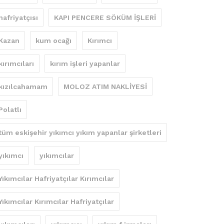
hafriyatçısı
KAPI PENCERE SÖKÜM İŞLERİ
Kazan
kum ocağı
Kırımcı
kırımcıları
kırım işleri yapanlar
kızılcahamam
MOLOZ ATIM NAKLİYESİ
Polatlı
tüm eskişehir yıkımcı yıkım yapanlar şirketleri
yıkımcı
yıkımcılar
Yıkımcılar Hafriyatçılar Kırımcılar
Yıkımcılar Kırımcılar Hafriyatçılar