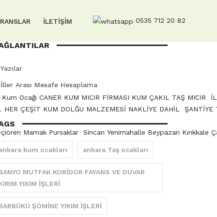
0535 712 20 82
ERANSLAR
İLETİŞİM
AĞLANTILAR
Yazılar
İller Arası Mesafe Hesaplama
a Kum Ocağı CANER KUM MICIR FİRMASI KUM ÇAKIL TAŞ MICIR İLE 
R. HER ÇEŞİT KUM DOLĞU MALZEMESİ NAKLİYE DAHİL ŞANTİYE TE
AGS
eçiören Mamak Pursaklar Sincan Yenimahalle Beypazarı Kırıkkale
ankara kum ocakları
ankara Taş ocakları
BANYO MUTFAK KORİDOR FAYANS VE DUVAR
KIRIM YIKIM İŞLERİ
BARBÜKÜ ŞÖMİNE YIKIM İŞLERİ