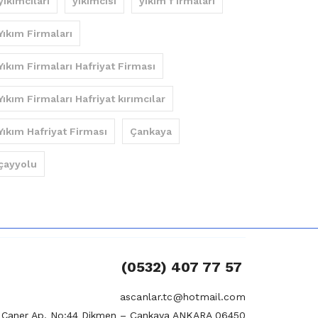
yıkımcıları
yıkımcısı
yıkım f irmaları
Yıkım Firmaları
Yıkım Firmaları Hafriyat Firması
Yıkım Firmaları Hafriyat kırımcılar
Yıkım Hafriyat Firması
Çankaya
çayyolu
(0532) 407 77 57
ascanlar.tc@hotmail.com
si Caner Ap. No:44 Dikmen – Çankaya ANKARA 06450