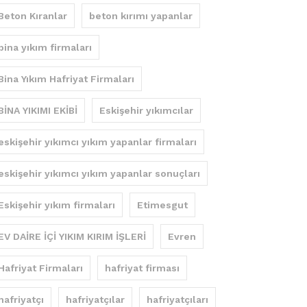
Beton Kıranlar
beton kırımı yapanlar
bina yıkım firmaları
Bina Yıkım Hafriyat Firmaları
BİNA YIKIMI EKİBİ
Eskişehir yıkımcılar
eskişehir yıkımcı yıkım yapanlar firmaları
eskişehir yıkımcı yıkım yapanlar sonuçları
Eskişehir yıkım firmaları
Etimesgut
EV DAİRE İÇİ YIKIM KIRIM İŞLERİ
Evren
Hafriyat Firmaları
hafriyat firması
hafriyatçı
hafriyatçılar
hafriyatçıları