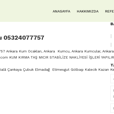
ANASAYFA
HAKKIMIZDA
REF
B
ğu 05324077757
57 Ankara Kum Ocakları, Ankara Kumcu, Ankara Kumcular, Ankar
l.com
KUM KIRMA TAŞ MICIR STABİLİZE NAKLİYESİ İŞLERİ YAPILI
T
 Balâ Çankaya Çubuk Elmadağ Etimesgut Gölbaşı Kalecik Kazan K