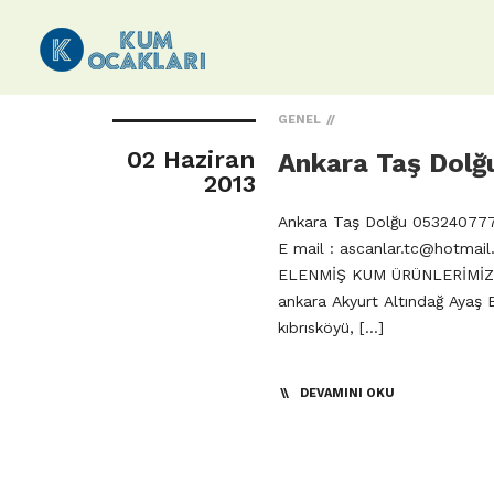
GENEL
02 Haziran
Ankara Taş Dol
2013
Ankara Taş Dolğu 053240777
E mail :
ascanlar.tc@hotmai
ELENMİŞ KUM ÜRÜNLERİMİZ
ankara Akyurt Altındağ Ayaş
kıbrısköyü, […]
DEVAMINI OKU