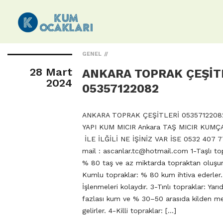
GENEL
28 Mart
ANKARA TOPRAK ÇEŞİT
2024
05357122082
ANKARA TOPRAK ÇEŞİTLERİ 0535712208
YAPI KUM MICIR Ankara TAŞ MICIR KUMÇ
İLE İLĞİLİ NE İŞİNİZ VAR İSE 0532 407 7
mail :
ascanlar.tc@hotmail.com
1-Taşlı to
% 80 taş ve az miktarda topraktan oluşur
Kumlu topraklar: % 80 kum ihtiva ederler.
İşlenmeleri kolaydır. 3-Tınlı topraklar: Yarı
fazlası kum ve % 30–50 arasıda kilden m
gelirler. 4-Killi topraklar: […]