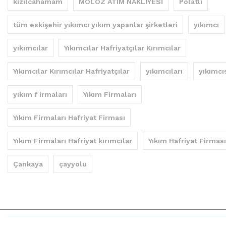
kızılcahamam
MOLOZ ATIM NAKLİYESİ
Polatlı
tüm eskişehir yıkımcı yıkım yapanlar şirketleri
yıkımcı
yıkımcılar
Yıkımcılar Hafriyatçılar Kırımcılar
Yıkımcılar Kırımcılar Hafriyatçılar
yıkımcıları
yıkımcı
yıkım f irmaları
Yıkım Firmaları
Yıkım Firmaları Hafriyat Firması
Yıkım Firmaları Hafriyat kırımcılar
Yıkım Hafriyat Firması
Çankaya
çayyolu