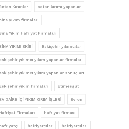
Beton Kıranlar
beton kırımı yapanlar
bina yıkım firmaları
Bina Yıkım Hafriyat Firmaları
BİNA YIKIMI EKİBİ
Eskişehir yıkımcılar
eskişehir yıkımcı yıkım yapanlar firmaları
eskişehir yıkımcı yıkım yapanlar sonuçları
Eskişehir yıkım firmaları
Etimesgut
EV DAİRE İÇİ YIKIM KIRIM İŞLERİ
Evren
Hafriyat Firmaları
hafriyat firması
hafriyatçı
hafriyatçılar
hafriyatçıları