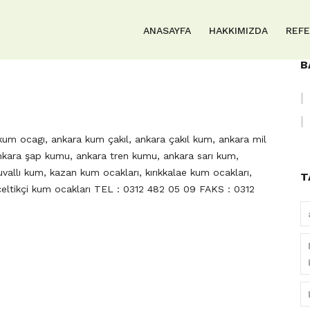
ANASAYFA
HAKKIMIZDA
REF
B
kum ocagı, ankara kum çakıl, ankara çakıl kum, ankara mil
nkara şap kumu, ankara tren kumu, ankara sarı kum,
vallı kum, kazan kum ocakları, kırıkkalae kum ocakları,
T
eltikçi kum ocakları TEL : 0312 482 05 09 FAKS : 0312