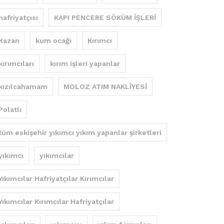
hafriyatçısı
KAPI PENCERE SÖKÜM İŞLERİ
Kazan
kum ocağı
Kırımcı
kırımcıları
kırım işleri yapanlar
kızılcahamam
MOLOZ ATIM NAKLİYESİ
Polatlı
tüm eskişehir yıkımcı yıkım yapanlar şirketleri
yıkımcı
yıkımcılar
Yıkımcılar Hafriyatçılar Kırımcılar
Yıkımcılar Kırımcılar Hafriyatçılar