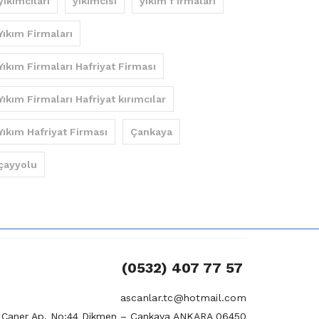
yıkımcıları
yıkımcısı
yıkım f irmaları
Yıkım Firmaları
Yıkım Firmaları Hafriyat Firması
Yıkım Firmaları Hafriyat kırımcılar
Yıkım Hafriyat Firması
Çankaya
çayyolu
(0532) 407 77 57
ascanlar.tc@hotmail.com
si Caner Ap. No:44 Dikmen – Çankaya ANKARA 06450