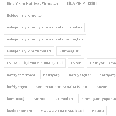
Bina Yıkım Hafriyat Firmaları
BİNA YIKIMI EKİBİ
Eskişehir yıkımcılar
eskişehir yıkımcı yıkım yapanlar firmaları
eskişehir yıkımcı yıkım yapanlar sonuçları
Eskişehir yıkım firmaları
Etimesgut
EV DAİRE İÇİ YIKIM KIRIM İŞLERİ
Evren
Hafriyat Firma
hafriyat firması
hafriyatçı
hafriyatçılar
hafriyatç
hafriyatçısı
KAPI PENCERE SÖKÜM İŞLERİ
Kazan
kum ocağı
Kırımcı
kırımcıları
kırım işleri yapanla
kızılcahamam
MOLOZ ATIM NAKLİYESİ
Polatlı