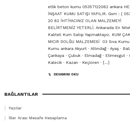
etlik beton kumu 05357122082 ankara H
İNŞAAT KUMU SATIŞI YAPILIR. Gsm : { 053
20 82 İHTİYACINIZ OLAN MALZEMEYİ
BELİRTMENİZ YETERLİ. Ankarada En Niteli
Kaliteli Kum Satışı Yapmaktayız. KUM ÇA
MICIR DOLĞU MALZEMESİ 03 Sıva Kumu
Kumu ankara Akyurt · Altındağ · Ayaş · Bal
Çankaya · Çubuk · Elmadağ · Etimesgut · 
Kalecik · Kazan · Keçiören · […]
DEVAMINI OKU
BAĞLANTILAR
Yazılar
İller Arası Mesafe Hesaplama