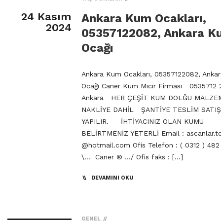
24 Kasım
Ankara Kum Ocakları,
2024
05357122082, Ankara K
Ocağı
Ankara Kum Ocakları, 05357122082, Anka
Ocağı Caner Kum Mıcır Firması 0535712 
Ankara HER ÇEŞİT KUM DOLĞU MALZE
NAKLİYE DAHİL ŞANTİYE TESLİM SATIŞ
YAPILIR. İHTİYACINIZ OLAN KUMU
BELİRTMENİZ YETERLİ Email : ascanlar.t
@hotmail.com Ofis Telefon : ( 0312 ) 48
\… Caner ® …/ Ofis faks : […]
DEVAMINI OKU
GENEL