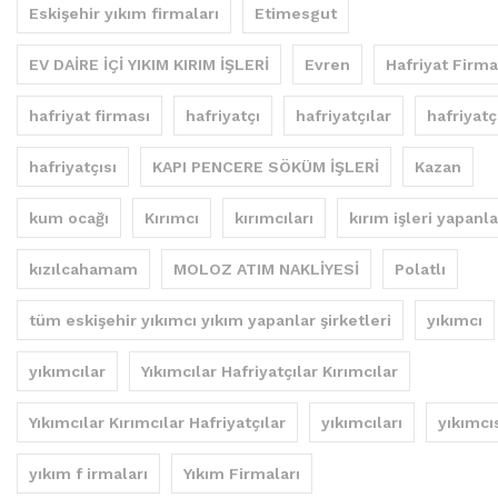
Eskişehir yıkım firmaları
Etimesgut
EV DAİRE İÇİ YIKIM KIRIM İŞLERİ
Evren
Hafriyat Firma
hafriyat firması
hafriyatçı
hafriyatçılar
hafriyatç
hafriyatçısı
KAPI PENCERE SÖKÜM İŞLERİ
Kazan
kum ocağı
Kırımcı
kırımcıları
kırım işleri yapanla
kızılcahamam
MOLOZ ATIM NAKLİYESİ
Polatlı
tüm eskişehir yıkımcı yıkım yapanlar şirketleri
yıkımcı
yıkımcılar
Yıkımcılar Hafriyatçılar Kırımcılar
Yıkımcılar Kırımcılar Hafriyatçılar
yıkımcıları
yıkımcı
yıkım f irmaları
Yıkım Firmaları