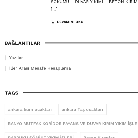
SÖKÜMÜ – DUVAR YIKIMI – BETON KIRIM
[…]
DEVAMINI OKU
BAĞLANTILAR
Yazılar
İller Arası Mesafe Hesaplama
TAGS
ankara kum ocakları
ankara Taş ocakları
BANYO MUTFAK KORİDOR FAYANS VE DUVAR KIRIM YIKIM İŞLE
BARBÜKÜ ŞÖMİNE YIKIM İŞLERİ
Beton Kıranlar