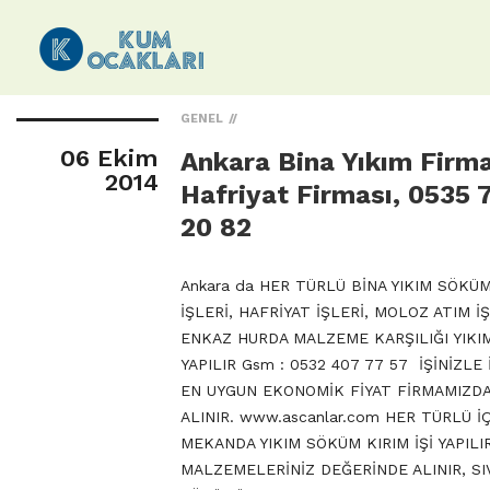
GENEL
06 Ekim
Ankara Bina Yıkım Firma
2014
Hafriyat Firması, 0535 
20 82
Ankara da HER TÜRLÜ BİNA YIKIM SÖKÜM
İŞLERİ, HAFRİYAT İŞLERİ, MOLOZ ATIM İŞ
ENKAZ HURDA MALZEME KARŞILIĞI YIKIM
YAPILIR Gsm : 0532 407 77 57 İŞİNİZLE 
EN UYGUN EKONOMİK FİYAT FİRMAMIZD
ALINIR. www.ascanlar.com HER TÜRLÜ İ
MEKANDA YIKIM SÖKÜM KIRIM İŞİ YAPILI
MALZEMELERİNİZ DEĞERİNDE ALINIR, SI