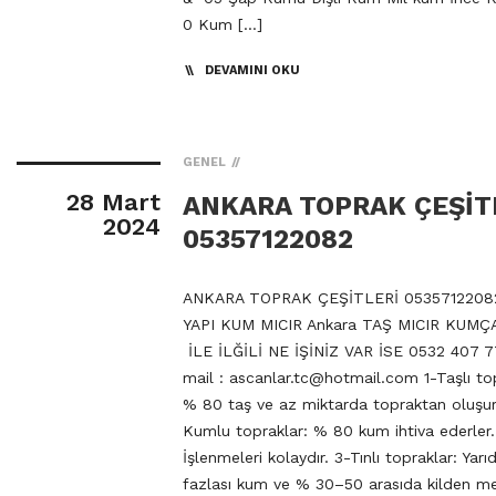
0 Kum […]
DEVAMINI OKU
GENEL
28 Mart
ANKARA TOPRAK ÇEŞİT
2024
05357122082
ANKARA TOPRAK ÇEŞİTLERİ 0535712208
YAPI KUM MICIR Ankara TAŞ MICIR KUMÇ
İLE İLĞİLİ NE İŞİNİZ VAR İSE 0532 407 7
mail :
ascanlar.tc@hotmail.com
1-Taşlı to
% 80 taş ve az miktarda topraktan oluşur
Kumlu topraklar: % 80 kum ihtiva ederler.
İşlenmeleri kolaydır. 3-Tınlı topraklar: Yarı
fazlası kum ve % 30–50 arasıda kilden m