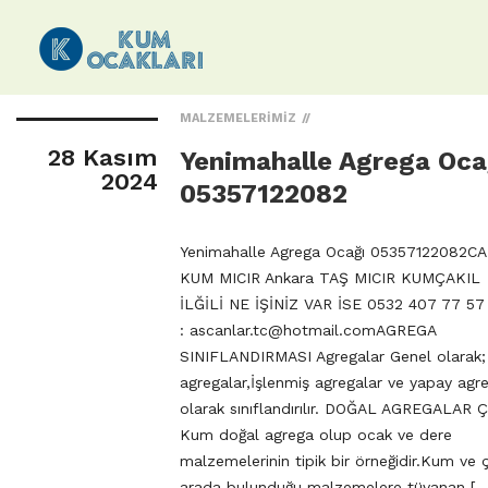
MALZEMELERIMIZ
28 Kasım
Yenimahalle Agrega Oca
2024
05357122082
Yenimahalle Agrega Ocağı 05357122082CA
KUM MICIR Ankara TAŞ MICIR KUMÇAKIL
İLĞİLİ NE İŞİNİZ VAR İSE 0532 407 77 57
:
ascanlar.tc@hotmail.comAGREGA
SINIFLANDIRMASI Agregalar Genel olarak;
agregalar,İşlenmiş agregalar ve yapay agr
olarak sınıflandırılır. DOĞAL AGREGALAR Ç
Kum doğal agrega olup ocak ve dere
malzemelerinin tipik bir örneğidir.Kum ve ça
arada bulunduğu malzemelere tüvanan […