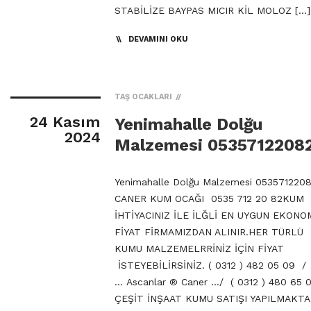
STABİLİZE BAYPAS MICIR KİL MOLOZ […]
DEVAMINI OKU
TAŞ OCAKLARI
24 Kasım
Yenimahalle Dolğu
2024
Malzemesi 0535712208
Yenimahalle Dolğu Malzemesi 053571220
CANER KUM OCAĞI 0535 712 20 82KUM
İHTİYACINIZ İLE İLĞLİ EN UYGUN EKONO
FİYAT FİRMAMIZDAN ALINIR.HER TÜRLÜ
KUMU MALZEMELRRİNİZ İÇİN FİYAT
İSTEYEBİLİRSİNİZ. ( 0312 ) 482 05 09 /
… Ascanlar ® Caner …/ ( 0312 ) 480 65 
ÇEŞİT İNŞAAT KUMU SATIŞI YAPILMAKTA