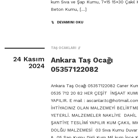
kum Sıva ve Şap Kumu, 7×15 15×30 Çakıl
Beton Kumu, […]
DEVAMINI OKU
TAŞ OCAKLARI
24 Kasım
Ankara Taş Ocağı
2024
05357122082
Ankara Taş Ocağı 05357122082 Caner Kum
0535 712 20 82 HER ÇEŞİT İNŞAAT KUMU
YAPILIR. E mail :
ascanlar.tc@hotmail.co
İHTİYACINIZ OLAN MALZEMEYİ BELİRTM
YETERLİ. MALZEMELER NAKLİYE DAHİL
ŞANTİYE TESLİMİ YAPILIR KUM ÇAKIL MI
DOLĞU MALZEMESİ 03 Sıva Kumu Duva
& 05 Şap Kumu Dişli Kum Mil kum İnce