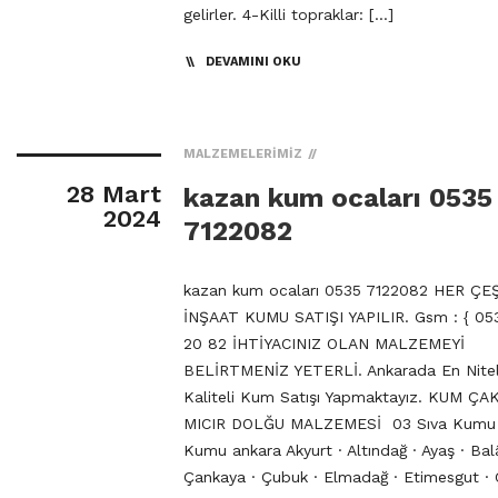
gelirler. 4-Killi topraklar: […]
DEVAMINI OKU
MALZEMELERIMIZ
28 Mart
kazan kum ocaları 0535
2024
7122082
kazan kum ocaları 0535 7122082 HER ÇE
İNŞAAT KUMU SATIŞI YAPILIR. Gsm : { 053
20 82 İHTİYACINIZ OLAN MALZEMEYİ
BELİRTMENİZ YETERLİ. Ankarada En Niteli
Kaliteli Kum Satışı Yapmaktayız. KUM ÇA
MICIR DOLĞU MALZEMESİ 03 Sıva Kumu
Kumu ankara Akyurt · Altındağ · Ayaş · Bal
Çankaya · Çubuk · Elmadağ · Etimesgut · 