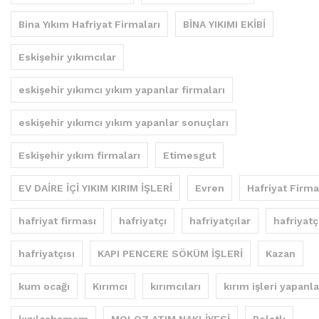
Bina Yıkım Hafriyat Firmaları
BİNA YIKIMI EKİBİ
Eskişehir yıkımcılar
eskişehir yıkımcı yıkım yapanlar firmaları
eskişehir yıkımcı yıkım yapanlar sonuçları
Eskişehir yıkım firmaları
Etimesgut
EV DAİRE İÇİ YIKIM KIRIM İŞLERİ
Evren
Hafriyat Firma
hafriyat firması
hafriyatçı
hafriyatçılar
hafriyatç
hafriyatçısı
KAPI PENCERE SÖKÜM İŞLERİ
Kazan
kum ocağı
Kırımcı
kırımcıları
kırım işleri yapanla
kızılcahamam
MOLOZ ATIM NAKLİYESİ
Polatlı