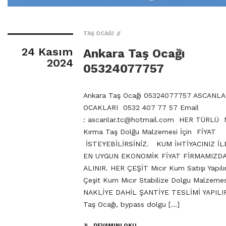
TAŞ OCAĞI
24 Kasım
Ankara Taş Ocağı
2024
05324077757
Ankara Taş Ocağı 05324077757 ASCANL
OCAKLARI 0532 407 77 57 Email
:
ascanlar.tc@hotmail.com
HER TÜRLÜ M
Kırma Taş Dolğu Malzemesi İçin FİYAT
İSTEYEBİLİRSİNİZ. KUM İHTİYACINIZ İL
EN UYGUN EKONOMİK FİYAT FİRMAMIZD
ALINIR. HER ÇEŞİT Mıcır Kum Satışı Yapıl
Çeşit Kum Mıcır Stabilize Dolgu Malzemes
NAKLİYE DAHİL ŞANTİYE TESLİMİ YAPILIR
Taş Ocağı, bypass dolgu […]
DEVAMINI OKU