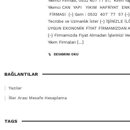
Yıkımcı Firması, 0532 407 77 57, Kırım Y
Yıkımcı CAN YAPI YIKIM HAFRİYAT EN
FİRMASI {-} Gsm : 0532 407 77 57 {-} Y
Tecrübe ve Uzmanlık İster {-} İŞİNİZLE İL
UYGUN EKONOMİK FİYAT FİRMAMIZDAN A
{-} Firmamızda Fiyat Almadan İşlerinizi Ve
Yıkım Firmaları […]
DEVAMINI OKU
BAĞLANTILAR
Yazılar
İller Arası Mesafe Hesaplama
TAGS