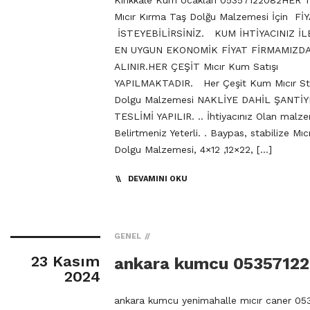
Kırıkkale Kum ocakları 05357122082HER
Mıcır Kırma Taş Dolğu Malzemesi İçin Fİ
İSTEYEBİLİRSİNİZ. KUM İHTİYACINIZ İL
EN UYGUN EKONOMİK FİYAT FİRMAMIZD
ALINIR.HER ÇEŞİT Mıcır Kum Satışı
YAPILMAKTADIR. Her Çeşit Kum Mıcır Sta
Dolgu Malzemesi NAKLİYE DAHİL ŞANTİY
TESLİMİ YAPILIR. .. İhtiyacınız Olan malz
Belirtmeniz Yeterli. . Baypas, stabilize Mıc
Dolgu Malzemesi, 4×12 ,12×22, […]
DEVAMINI OKU
GENEL
23 Kasım
ankara kumcu 0535712
2024
ankara kumcu yenimahalle mıcır caner 05