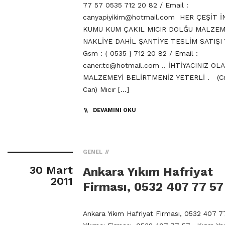
77 57 0535 712 20 82 / Email :
canyapiyikim@hotmail.com
HER ÇEŞİT İ
KUMU KUM ÇAKIL MICIR DOLĞU MALZE
NAKLİYE DAHİL ŞANTİYE TESLİM SATIŞI Y
Gsm : { 0535 } 712 20 82 / Email :
caner.tc@hotmail.com
.. İHTİYACINIZ OL
MALZEMEYİ BELİRTMENİZ YETERLİ . (Cn
Can) Mıcır […]
DEVAMINI OKU
GENEL
30 Mart
Ankara Yıkım Hafriyat
2011
Firması, 0532 407 77 57
Ankara Yıkım Hafriyat Firması, 0532 407 7