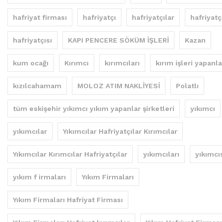
hafriyat firması
hafriyatçı
hafriyatçılar
hafriyatç
hafriyatçısı
KAPI PENCERE SÖKÜM İŞLERİ
Kazan
kum ocağı
Kırımcı
kırımcıları
kırım işleri yapanla
kızılcahamam
MOLOZ ATIM NAKLİYESİ
Polatlı
tüm eskişehir yıkımcı yıkım yapanlar şirketleri
yıkımcı
yıkımcılar
Yıkımcılar Hafriyatçılar Kırımcılar
Yıkımcılar Kırımcılar Hafriyatçılar
yıkımcıları
yıkımcı
yıkım f irmaları
Yıkım Firmaları
Yıkım Firmaları Hafriyat Firması