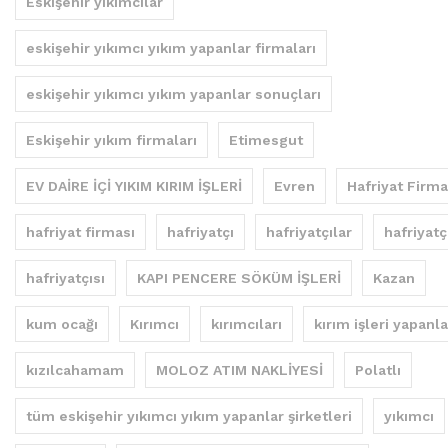
Eskişehir yıkımcılar
eskişehir yıkımcı yıkım yapanlar firmaları
eskişehir yıkımcı yıkım yapanlar sonuçları
Eskişehir yıkım firmaları
Etimesgut
EV DAİRE İÇİ YIKIM KIRIM İŞLERİ
Evren
Hafriyat Firma
hafriyat firması
hafriyatçı
hafriyatçılar
hafriyatç
hafriyatçısı
KAPI PENCERE SÖKÜM İŞLERİ
Kazan
kum ocağı
Kırımcı
kırımcıları
kırım işleri yapanla
kızılcahamam
MOLOZ ATIM NAKLİYESİ
Polatlı
tüm eskişehir yıkımcı yıkım yapanlar şirketleri
yıkımcı