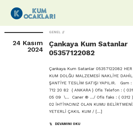
GENEL
24 Kasım
Çankaya Kum Satanlar
2024
05357122082
Çankaya Kum Satanlar 05357122082 HER
KUM DOLĞU MALZEMESİ NAKLİYE DAHİ
ŞANTİYE TESLİM SATIŞI YAPILIR. Gsm : 
712 20 82 { ANKARA } Ofis Telefon : ( 031
05 09 \… Caner ® …/ Ofis faks : ( 0312 
02 İHTİYACINIZ OLAN KUMU BELİRTMENİ
YETERLİ ÇAKIL KUM / […]
DEVAMINI OKU