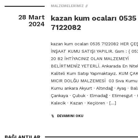
MALZEMELERIMIZ
28 Mart
kazan kum ocaları 0535
2024
7122082
kazan kum ocaları 0535 7122082 HER ÇE
İNŞAAT KUMU SATIŞI YAPILIR. Gsm : { 053
20 82 İHTİYACINIZ OLAN MALZEMEYİ
BELİRTMENİZ YETERLİ. Ankarada En Niteli
Kaliteli Kum Satışı Yapmaktayız. KUM ÇA
MICIR DOLĞU MALZEMESİ 03 Sıva Kumu
Kumu ankara Akyurt · Altındağ · Ayaş · Bal
Çankaya · Çubuk · Elmadağ · Etimesgut · 
Kalecik · Kazan · Keçiören · […]
DEVAMINI OKU
BAĞLANTILAR