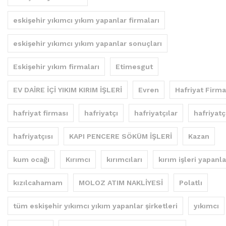
eskişehir yıkımcı yıkım yapanlar firmaları
eskişehir yıkımcı yıkım yapanlar sonuçları
Eskişehir yıkım firmaları
Etimesgut
EV DAİRE İÇİ YIKIM KIRIM İŞLERİ
Evren
Hafriyat Firma
hafriyat firması
hafriyatçı
hafriyatçılar
hafriyatç
hafriyatçısı
KAPI PENCERE SÖKÜM İŞLERİ
Kazan
kum ocağı
Kırımcı
kırımcıları
kırım işleri yapanla
kızılcahamam
MOLOZ ATIM NAKLİYESİ
Polatlı
tüm eskişehir yıkımcı yıkım yapanlar şirketleri
yıkımcı