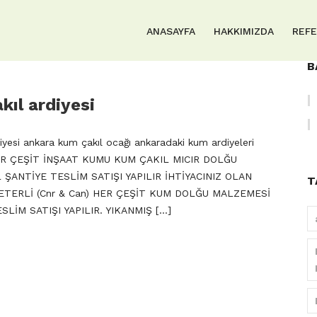
ANASAYFA
HAKKIMIZDA
REF
B
ıl ardiyesi
iyesi ankara kum çakıl ocağı ankaradaki kum ardiyeleri
HER ÇEŞİT İNŞAAT KUMU KUM ÇAKIL MICIR DOLĞU
ŞANTİYE TESLİM SATIŞI YAPILIR İHTİYACINIZ OLAN
T
TERLİ (Cnr & Can) HER ÇEŞİT KUM DOLĞU MALZEMESİ
LİM SATIŞI YAPILIR. YIKANMIŞ […]