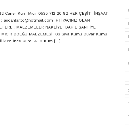
82 Caner Kum Mıcır 0535 712 20 82 HER ÇEŞİT İNŞAAT
 :
ascanlar.tc@hotmail.com
İHTİYACINIZ OLAN
ETERLİ. MALZEMELER NAKLİYE DAHİL ŞANTİYE
L MICIR DOLĞU MALZEMESİ 03 Sıva Kumu Duvar Kumu
il kum İnce Kum & 0 Kum […]