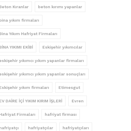
Beton Kıranlar
beton kırımı yapanlar
bina yıkım firmaları
Bina Yıkım Hafriyat Firmaları
BİNA YIKIMI EKİBİ
Eskişehir yıkımcılar
eskişehir yıkımcı yıkım yapanlar firmaları
eskişehir yıkımcı yıkım yapanlar sonuçları
Eskişehir yıkım firmaları
Etimesgut
EV DAİRE İÇİ YIKIM KIRIM İŞLERİ
Evren
Hafriyat Firmaları
hafriyat firması
hafriyatçı
hafriyatçılar
hafriyatçıları