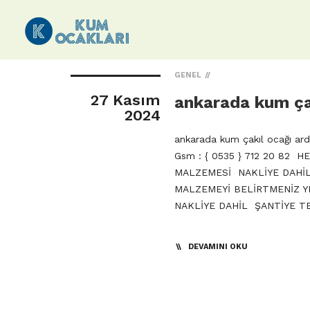
GENEL
27 Kasım
ankarada kum çak
2024
ankarada kum çakıl ocağı ard
Gsm : { 0535 } 712 20 82 
MALZEMESİ NAKLİYE DAHİL 
MALZEMEYİ BELİRTMENİZ YE
NAKLİYE DAHİL ŞANTİYE TES
DEVAMINI OKU