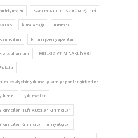
hafriyatçısı
KAPI PENCERE SÖKÜM İŞLERİ
Kazan
kum ocağı
Kırımcı
kırımcıları
kırım işleri yapanlar
kızılcahamam
MOLOZ ATIM NAKLİYESİ
Polatlı
tüm eskişehir yıkımcı yıkım yapanlar şirketleri
yıkımcı
yıkımcılar
Yıkımcılar Hafriyatçılar Kırımcılar
Yıkımcılar Kırımcılar Hafriyatçılar