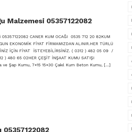
ğu Malzemesi 05357122082
si 05357122082 CANER KUM OCAĞI 0535 712 20 82KUM
 UYGUN EKONOMİK FİYAT FİRMAMIZDAN ALINIR.HER TÜRLÜ
Z İÇİN FİYAT İSTEYEBİLİRSİNİZ. ( 0312 ) 482 05 09 /
312 ) 480 65 02HER ÇEŞİT İNŞAAT KUMU SATIŞI
 ve Şap Kumu, 7×15 15×30 Çakıl Kum Beton Kumu, […]
ı 05357122082