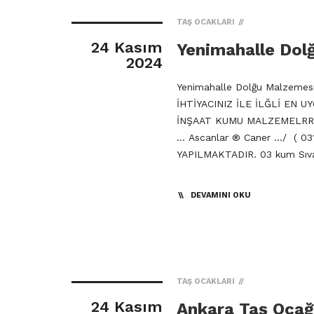
TAŞ OCAKLARI
24 Kasım
Yenimahalle Dol
2024
Yenimahalle Dolğu Malzeme
İHTİYACINIZ İLE İLĞLİ EN
İNŞAAT KUMU MALZEMELRRİNİ
… Ascanlar ® Caner …/ ( 0
YAPILMAKTADIR. 03 kum Sıva
DEVAMINI OKU
TAŞ OCAKLARI
24 Kasım
Ankara Taş Ocağ