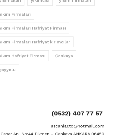
yıkımcıları
yıkımcısı
yıkım f irmaları
Yıkım Firmaları
Yıkım Firmaları Hafriyat Firması
Yıkım Firmaları Hafriyat kırımcılar
Yıkım Hafriyat Firması
Çankaya
çayyolu
(0532) 407 77 57
ascanlar.tc@hotmail.com
si Caner Ap. No:44 Dikmen – Çankaya ANKARA 06450