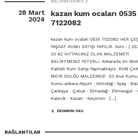
MALZEMELERIMIZ
28 Mart
kazan kum ocaları 0535
2024
7122082
kazan kum ocaları 0535 7122082 HER ÇE
İNŞAAT KUMU SATIŞI YAPILIR. Gsm : { 053
20 82 İHTİYACINIZ OLAN MALZEMEYİ
BELİRTMENİZ YETERLİ. Ankarada En Niteli
Kaliteli Kum Satışı Yapmaktayız. KUM ÇA
MICIR DOLĞU MALZEMESİ 03 Sıva Kumu
Kumu ankara Akyurt · Altındağ · Ayaş · Bal
Çankaya · Çubuk · Elmadağ · Etimesgut · 
Kalecik · Kazan · Keçiören · […]
DEVAMINI OKU
BAĞLANTILAR