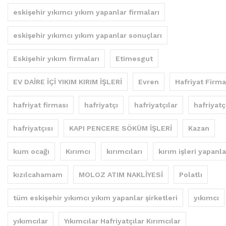
eskişehir yıkımcı yıkım yapanlar firmaları
eskişehir yıkımcı yıkım yapanlar sonuçları
Eskişehir yıkım firmaları
Etimesgut
EV DAİRE İÇİ YIKIM KIRIM İŞLERİ
Evren
Hafriyat Firma
hafriyat firması
hafriyatçı
hafriyatçılar
hafriyatç
hafriyatçısı
KAPI PENCERE SÖKÜM İŞLERİ
Kazan
kum ocağı
Kırımcı
kırımcıları
kırım işleri yapanla
kızılcahamam
MOLOZ ATIM NAKLİYESİ
Polatlı
tüm eskişehir yıkımcı yıkım yapanlar şirketleri
yıkımcı
yıkımcılar
Yıkımcılar Hafriyatçılar Kırımcılar