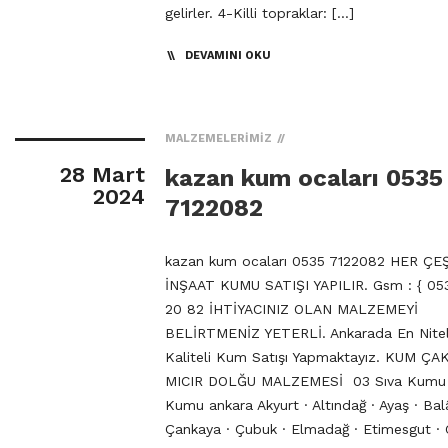
gelirler. 4-Killi topraklar: […]
DEVAMINI OKU
MALZEMELERIMIZ
28 Mart
kazan kum ocaları 0535
2024
7122082
kazan kum ocaları 0535 7122082 HER ÇE
İNŞAAT KUMU SATIŞI YAPILIR. Gsm : { 053
20 82 İHTİYACINIZ OLAN MALZEMEYİ
BELİRTMENİZ YETERLİ. Ankarada En Niteli
Kaliteli Kum Satışı Yapmaktayız. KUM ÇA
MICIR DOLĞU MALZEMESİ 03 Sıva Kumu
Kumu ankara Akyurt · Altındağ · Ayaş · Bal
Çankaya · Çubuk · Elmadağ · Etimesgut · 