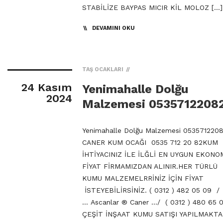
STABİLİZE BAYPAS MICIR KİL MOLOZ […]
DEVAMINI OKU
TAŞ OCAKLARI
24 Kasım
Yenimahalle Dolğu
2024
Malzemesi 0535712208
Yenimahalle Dolğu Malzemesi 053571220
CANER KUM OCAĞI 0535 712 20 82KUM
İHTİYACINIZ İLE İLĞLİ EN UYGUN EKONO
FİYAT FİRMAMIZDAN ALINIR.HER TÜRLÜ
KUMU MALZEMELRRİNİZ İÇİN FİYAT
İSTEYEBİLİRSİNİZ. ( 0312 ) 482 05 09 /
… Ascanlar ® Caner …/ ( 0312 ) 480 65 
ÇEŞİT İNŞAAT KUMU SATIŞI YAPILMAKTA