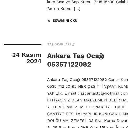
kum Sıva ve Şap Kumu, 7×15 15×30 Çakıl
Beton Kumu, […]
DEVAMINI OKU
TAŞ OCAKLARI
24 Kasım
Ankara Taş Ocağı
2024
05357122082
Ankara Taş Ocağı 05357122082 Caner Kum
0535 712 20 82 HER ÇEŞİT İNŞAAT KUMU
YAPILIR. E mail :
ascanlar.tc@hotmail.co
İHTİYACINIZ OLAN MALZEMEYİ BELİRTM
YETERLİ. MALZEMELER NAKLİYE DAHİL
ŞANTİYE TESLİMİ YAPILIR KUM ÇAKIL MI
DOLĞU MALZEMESİ 03 Sıva Kumu Duva
& 05 Şap Kumu Dişli Kum Mil kum İnce