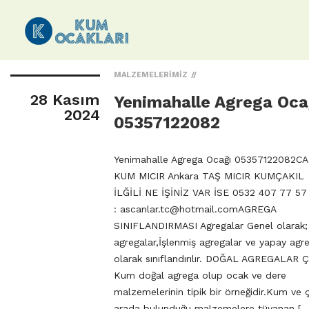
MALZEMELERIMIZ
28 Kasım
Yenimahalle Agrega Oca
2024
05357122082
Yenimahalle Agrega Ocağı 05357122082CA
KUM MICIR Ankara TAŞ MICIR KUMÇAKIL
İLĞİLİ NE İŞİNİZ VAR İSE 0532 407 77 57
:
ascanlar.tc@hotmail.comAGREGA
SINIFLANDIRMASI Agregalar Genel olarak;
agregalar,İşlenmiş agregalar ve yapay agr
olarak sınıflandırılır. DOĞAL AGREGALAR Ç
Kum doğal agrega olup ocak ve dere
malzemelerinin tipik bir örneğidir.Kum ve ça
arada bulunduğu malzemelere tüvanan […