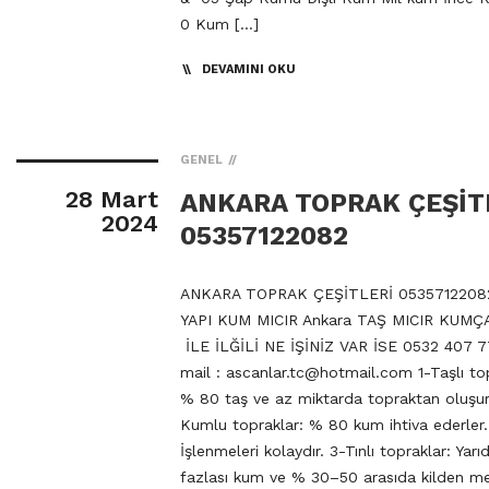
0 Kum […]
DEVAMINI OKU
GENEL
28 Mart
ANKARA TOPRAK ÇEŞİT
2024
05357122082
ANKARA TOPRAK ÇEŞİTLERİ 0535712208
YAPI KUM MICIR Ankara TAŞ MICIR KUMÇ
İLE İLĞİLİ NE İŞİNİZ VAR İSE 0532 407 7
mail :
ascanlar.tc@hotmail.com
1-Taşlı to
% 80 taş ve az miktarda topraktan oluşur
Kumlu topraklar: % 80 kum ihtiva ederler.
İşlenmeleri kolaydır. 3-Tınlı topraklar: Yarı
fazlası kum ve % 30–50 arasıda kilden m